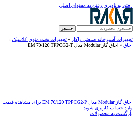
رفتن به ناوبری
رفتن به محتوای اصلی
جستجو
تجهیزات آشپزخانه صنعتی راکار
»
تجهیزات پخت منوی کلاسیک
»
اجاق
»
اجاق گاز Modular مدل EM 70/120 TPPCG2-T
اجاق گاز Modular مدل EM 70/120 TPPCG2-P
برای مشاهده قیمت
وارد حساب کاربری شوید
بازگشت به محصولات