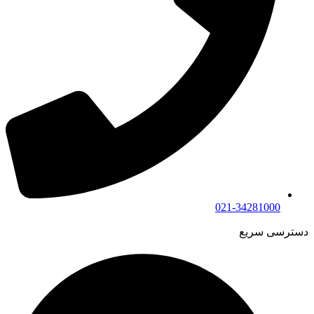
021-34281000
دسترسی سریع