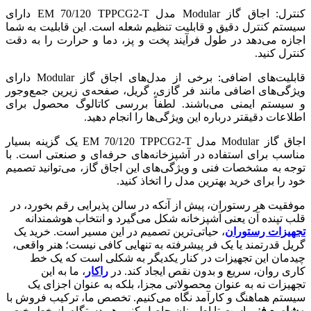
کنترل: اجاق گاز Modular مدل EM 70/120 TPPCG2-T دارای
سیستم کنترل دقیق و قابلیت تنظیم شعله است. این قابلیت به شما
اجازه می‌دهد در طول فرآیند پخت و پز، دما و حرارت را به دقت
کنترل کنید.
قابلیت‌های اضافی: برخی از مدل‌های اجاق گاز Modular دارای
ویژگی‌های اضافی مانند فر گازی، گریل، صفحه‌ی زیرین جمع‌وجور
و سیستم ایمنی می‌باشند. لطفاً بررسی کاتالوگ محصول برای
اطلاعات دقیقتر درباره این ویژگی‌ها را انجام دهید.
اجاق گاز Modular مدل EM 70/120 TPPCG2-T یک گزینه بسیار
مناسب برای استفاده در آشپزخانه‌های حرفه‌ای و صنعتی است. با
توجه به مشخصات فنی و ویژگی‌های این اجاق گاز، می‌توانید تصمیم
خود را برای خرید بهترین مدل را اتخاذ کنید.
موفقیت هر رستوران، پیش از آنکه در سالن پذیرایی رقم بخورد، در
قلب تپنده آن یعنی آشپزخانه شکل می‌گیرد و انتخاب هوشمندانه
تجهیزات رستوران
، حیاتی‌ترین تصمیم در این مسیر است. خرید یک
گریل قدرتمند یا یک فر پیشرفته به تنهایی کافی نیست؛ هنر واقعی،
چیدمان این تجهیزات در کنار یکدیگر به شکلی است که یک خط
کاری روان، سریع و بدون نقص ایجاد کند. در
راکار
، ما به این
تجهیزات نه به عنوان محصولاتی مجزا، بلکه به عنوان اجزای یک
سیستم هماهنگ و کارآمد نگاه می‌کنیم. تخصص ما، ترکیب فروش با
مشاوره فنی
است تا اطمینان حاصل کنیم هر دستگاه، از خط پخت