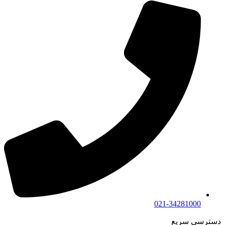
021-34281000
دسترسی سریع