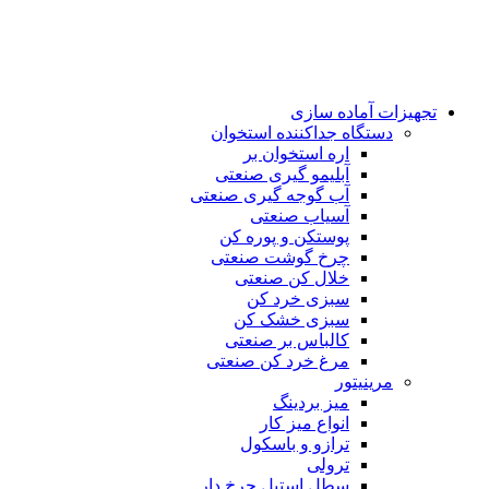
تجهیزات آماده سازی
دستگاه جداکننده استخوان
اره استخوان بر
آبلیمو گیری صنعتی
آب گوجه گیری صنعتی
آسیاب صنعتی
پوستکن و پوره کن
چرخ گوشت صنعتی
خلال کن صنعتی
سبزی خرد کن
سبزی خشک کن
کالباس بر صنعتی
مرغ خرد کن صنعتی
مرینیتور
میز بردینگ
انواع میز کار
ترازو و باسکول
ترولی
سطل استیل چرخ دار