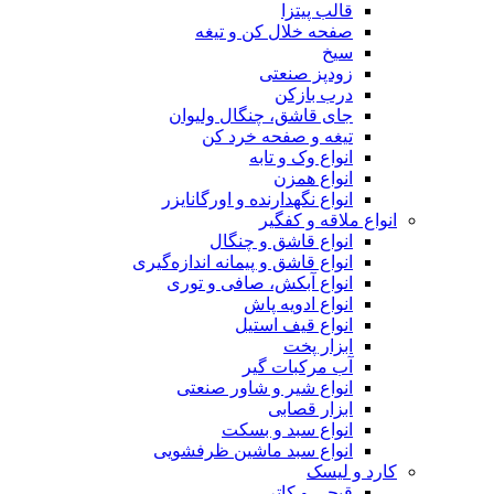
قالب پیتزا
صفحه خلال کن و تیغه
سیخ
زودپز صنعتی
درب بازکن
جای قاشق، چنگال ولیوان
تیغه و صفحه خرد کن
انواع وک و تابه
انواع همزن
انواع نگهدارنده و اورگانایزر
انواع ملاقه و کفگیر
انواع قاشق و چنگال
انواع قاشق و پیمانه اندازه‌گیری
انواع آبکش، صافی و توری
انواع ادویه پاش
انواع قیف استیل
ابزار پخت
آب مرکبات گیر
انواع شیر و شاور صنعتی
ابزار قصابی
انواع سبد و بسکت
انواع سبد ماشین ظرفشویی
کارد و لیسک
قیچی و کاتر