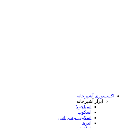
اکسسوری آشپزخانه
ابزار آشپزخانه
اسپاچولا
اسکوپ
اسکوپ و سرتاس
انبرها