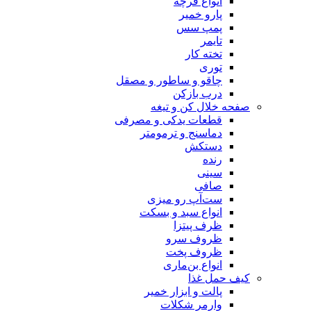
انواع فرچه
پارو خمیر
پمپ سس
تایمر
تخته کار
توری
چاقو و ساطور و مصقل
درب بازکن
صفحه خلال کن و تیغه
قطعات یدکی و مصرفی
دماسنج و ترمومتر
دستکش
رنده
سینی
صافی
ست‌آپ رو میزی
انواع سبد و بسکت
ظرف پیتزا
ظروف سرو
ظروف پخت
انواع بن‌ماری
کیف حمل غذا
پالت و ابزار خمیر
وارمر شکلات