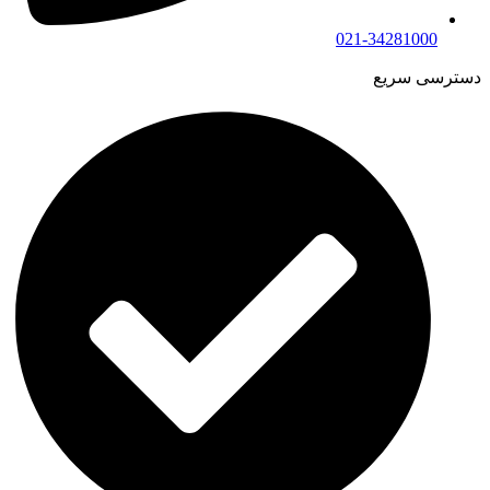
021-34281000
دسترسی سریع