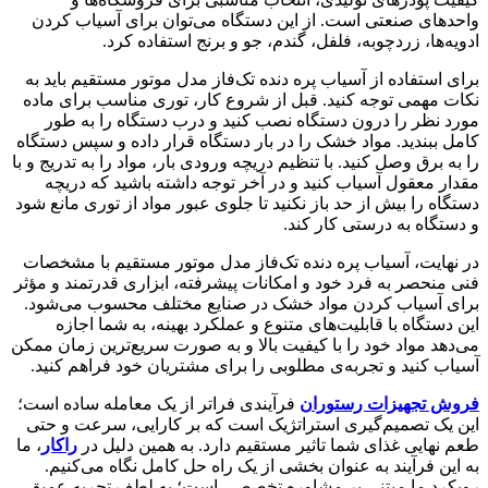
واحدهای صنعتی است. از این دستگاه می‌توان برای آسیاب کردن
ادویه‌ها، زردچوبه، فلفل، گندم، جو و برنج استفاده کرد.
برای استفاده از آسیاب پره دنده تک‌فاز مدل موتور مستقیم باید به
نکات مهمی توجه کنید. قبل از شروع کار، توری مناسب برای ماده
مورد نظر را درون دستگاه نصب کنید و درب دستگاه را به طور
کامل ببندید. مواد خشک را در بار دستگاه قرار داده و سپس دستگاه
را به برق وصل کنید. با تنظیم دریچه ورودی بار، مواد را به تدریج و با
مقدار معقول آسیاب کنید و در آخر توجه داشته باشید که دریچه
دستگاه را بیش از حد باز نکنید تا جلوی عبور مواد از توری مانع شود
و دستگاه به درستی کار کند.
در نهایت، آسیاب پره دنده تک‌فاز مدل موتور مستقیم با مشخصات
فنی منحصر به فرد خود و امکانات پیشرفته، ابزاری قدرتمند و مؤثر
برای آسیاب کردن مواد خشک در صنایع مختلف محسوب می‌شود.
این دستگاه با قابلیت‌های متنوع و عملکرد بهینه، به شما اجازه
می‌دهد مواد خود را با کیفیت بالا و به صورت سریع‌ترین زمان ممکن
آسیاب کنید و تجربه‌ی مطلوبی را برای مشتریان خود فراهم کنید.
فروش تجهیزات رستوران
فرآیندی فراتر از یک معامله ساده است؛
این یک تصمیم‌گیری استراتژیک است که بر کارایی، سرعت و حتی
طعم نهایی غذای شما تاثیر مستقیم دارد. به همین دلیل در
راکار
، ما
به این فرآیند به عنوان بخشی از یک راه حل کامل نگاه می‌کنیم.
رویکرد ما مبتنی بر مشاوره تخصصی است؛ به لطف تجربه عمیق