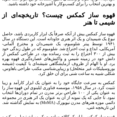
و بهترین انتخاب را برای کسب‌وکار یا آشپزخانه خود داشته باشید.
قهوه ساز کمکس چیست؟ تاریخچه‌ای از
شیمی تا هنر
قهوه ساز کمکس بیش از آنکه صرفاً یک ابزار کاربردی باشد، حاصل
نبوغ یک شیمیدان و یک اثر هنری جاودانه است. این دستگاه در سال
۱۹۴۱ توسط پیتر شلومبوم، یک شیمی‌دان و مخترع آلمانی-
آمریکایی، ابداع و ثبت اختراع شد. شلومبوم که در طول زندگی خود
بیش از ۳۰۰ اختراع را به ثبت رسانده بود، در طراحی کمکس از
دانش خود در زمینه شیمی و واکنش‌های عصاره‌گیری قهوه بهره
برد. او با الهام از ظروف آزمایشگاهی شیشه‌ای با کیفیت (شیشه
بوروسیلیکات غیر متخلخل) و زیبایی‌شناسی مکتب طراحی باهاوس،
شکلی شبیه به ساعت شنی برای آن خلق کرد.
کمکس به سرعت جایگاه خود را به عنوان یک ابزار کارآمد و زیبا
تثبیت کرد. در سال ۱۹۵۸، موسسه فناوری ایلینوی این قهوه ساز را
به عنوان یکی از ۱۰۰ طراحی برتر مدرن در تمام دوران‌ها انتخاب
نمود. تا جایی که یک نمونه از آن به عنوان یک اثر هنری در مجموعه
دائمی موزه هنرهای مدرن نیویورک (MoMA) به نمایش گذاشته شد.
این تاریخچه غنی،
قهوه ساز کمکس را از یک کالای ساده به یک میراث تبدیل می‌کند و