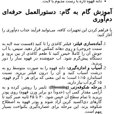
دانه قهوه تازه با رست مدیوم یا لایت.
آموزش گام به گام: دستورالعمل حرفه‌ای
دم‌آوری
با فراهم کردن این تجهیزات کافه، می‌توانید فرآیند جذاب دم‌آوری را
آغاز کنید:
آماده‌سازی فیلتر
:
فیلتر کاغذی را تا کنید (قسمت سه لایه به
سمت خروجی) و روی دهانه کمکس قرار دهید. سپس، با آب
جوش آن را کاملاً خیس کنید تا طعم کاغذی از بین برود و
دستگاه پیش‌گرم شود. آب جمع‌شده در قهوه ساز را دور
بریزید.
آسیاب و اندازه‌گیری
:
دانه قهوه را به صورت متوسط رو به
درشت آسیاب کنید و آن را درون فیلتر بریزید. نسبت
استاندارد ۱:۱۵ است؛ به این معنی که برای هر ۱ گرم قهوه،
۱۵ گرم آب نیاز دارید.
مرحله شکوفه‌زنی
(Blooming):
تایمر را روشن کرده و به
آرامی مقدار کمی آب (حدوداً دو برابر وزن قهوه) روی پودر
بریزید تا تمام سطح آن خیس شود. ۳۰ تا ۴۵ ثانیه صبر کنید تا
گازهای دی‌اکسید کربن آزاد شوند و پودر قهوه به اصطلاح
شکوفه بزند. این مرحله برای عصاره‌گیری یکنواخت بسیار
مهم است.