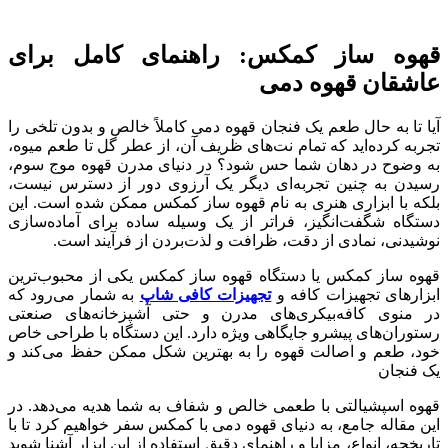
قهوه ساز کمکس: راهنمای کامل برای
عاشقان قهوه دمی
آیا تا به حال طعم یک فنجان قهوه دمیِ کاملاً خالص و بدون تلخی را
تجربه کرده‌اید که تمام نت‌های ظریف آن، از عطر گل تا طعم میوه،
به وضوح در دهان شما حس شود؟ در دنیای مدرن قهوه موج سوم،
رسیدن به چنین تجربه‌ای دیگر یک آرزوی دور از دسترس نیست،
بلکه با ابزاری هنری به نام قهوه ساز کمکس ممکن شده است. این
دستگاه شگفت‌انگیز، فراتر از یک وسیله ساده برای آماده‌سازی
نوشیدنی، نمادی از دقت، ظرافت و لذت‌بردن از فرآیند است.
قهوه ساز کمکس یا دستگاه قهوه ساز کمکس یکی از محبوب‌ترین
ابزارهای تجهیزات کافه و
تجهیزات کافی شاپ
به شمار می‌رود که
در منوی کافه‌بیکری‌های مدرن و حتی آشپزخانه‌های صنعتی
رستوران‌های پیشرو جایگاهی ویژه دارد. این دستگاه با طراحی خاص
خود، طعم و اصالت قهوه را به بهترین شکل ممکن حفظ می‌کند و
یک فنجان
قهوه اسپشیالتی با طعمی خالص و شفاف به شما هدیه می‌دهد. در
این مقاله جامع، به دنیای قهوه دمی با کمکس سفر خواهیم کرد تا با
تاریخچه، انواع، مزایا و راهنمای دقیق استفاده از این ابزار آشنا شوید