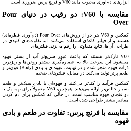
ابزارهای دم‌آوری محبوب مانند V60 و فرنچ پرس ضروری است.
مقایسه با
V60:
دو رقیب در دنیای
Pour
Over
کمکس و V60 هر دو از روش‌های Pour Over (دم‌آوری قطره‌ای)
هستند و از فیلتر کاغذی استفاده می‌کنند. اما تفاوت‌های کلیدی در
طراحی آن‌ها، نتایج متفاوتی را رقم می‌زند. فیلترهای
V60 نازک‌تر هستند که باعث عبور سریع‌تر آب از بستر قهوه
می‌شود. این سرعت بالا به عصاره‌گیری بیشتر روغن‌ها و ریزترین
ذرات قهوه منجر شده و در نهایت، قهوه‌ای با بادی (Body) قوی‌تر و
طعم پرتر تولید می‌کند. در مقابل، فیلترهای ضخیم
کمکس فرآیند را کندتر می‌کنند و قهوه‌ای با بادی سبک‌تر و طعم
بسیار خالص‌تر ارائه می‌دهند. همچنین، V60 معمولاً برای تهیه یک یا
دو فنجان قهوه مناسب است، در حالی که کمکس برای دم کردن
مقادیر بیشتر طراحی شده است.
مقایسه با فرنچ پرس: تفاوت در طعم و بادی
قهوه