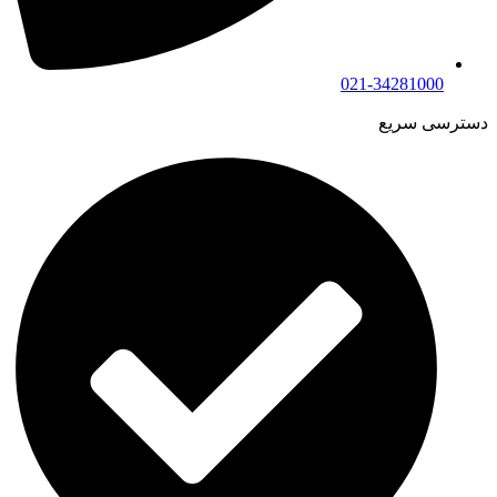
021-34281000
دسترسی سریع