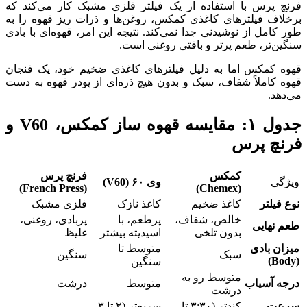
فرنچ پرس با استفاده از یک فیلتر فلزی مشبک کار می‌کند که
برخلاف فیلترهای کاغذی کمکس، روغن‌ها و ذرات ریز قهوه را به
طور کامل از نوشیدنی جدا نمی‌کند. نتیجه این امر، قهوه‌ای با بادی
سنگین‌تر، طعم پرتر و بافتی روغنی است.
قهوه کمکس اما به دلیل فیلترهای کاغذی ضخیم خود، یک فنجان
قهوه کاملاً شفاف، سبک و بدون هیچ ذره‌ای از پودر قهوه به دست
می‌دهد.
جدول
۱:
مقایسه قهوه ساز کمکس،
V60
و
فرنچ پرس
کمکس
فرنچ پرس
ویژگی
وی
۶۰
(V60)
(French Press)
(Chemex)
نوع فیلتر
کاغذ ضخیم
کاغذ نازک
فلزی مشبک
خالص، شفاف،
پرطعم، با
پربادی، روغنی،
طعم نهایی
بدون تلخی
اسیدیته بیشتر
غلیظ
میزان بادی
متوسط تا
سبک
سنگین
(Body)
سنگین
متوسط رو به
درجه آسیاب
متوسط
درشت
درشت
سرعت
کندتر (۳:۳۰ تا
سریع‌تر (۲ تا ۳