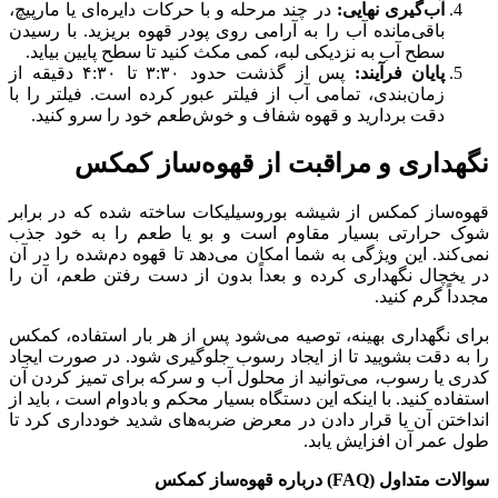
آب‌گیری نهایی
:
در چند مرحله و با حرکات دایره‌ای یا مارپیچ،
باقی‌مانده آب را به آرامی روی پودر قهوه بریزید. با رسیدن
سطح آب به نزدیکی لبه، کمی مکث کنید تا سطح پایین بیاید.
پایان فرآیند
:
پس از گذشت حدود ۳:۳۰ تا ۴:۳۰ دقیقه از
زمان‌بندی، تمامی آب از فیلتر عبور کرده است. فیلتر را با
دقت بردارید و قهوه شفاف و خوش‌طعم خود را سرو کنید.
نگهداری و مراقبت از قهوه‌ساز کمکس
قهوه‌ساز کمکس از شیشه بوروسیلیکات ساخته شده که در برابر
شوک حرارتی بسیار مقاوم است و بو یا طعم را به خود جذب
نمی‌کند. این ویژگی به شما امکان می‌دهد تا قهوه دم‌شده را در آن
در یخچال نگهداری کرده و بعداً بدون از دست رفتن طعم، آن را
مجدداً گرم کنید.
برای نگهداری بهینه، توصیه می‌شود پس از هر بار استفاده، کمکس
را به دقت بشویید تا از ایجاد رسوب جلوگیری شود. در صورت ایجاد
کدری یا رسوب، می‌توانید از محلول آب و سرکه برای تمیز کردن آن
استفاده کنید. با اینکه این دستگاه بسیار محکم و بادوام است ، باید از
انداختن آن یا قرار دادن در معرض ضربه‌های شدید خودداری کرد تا
طول عمر آن افزایش یابد.
سوالات متداول
(FAQ)
درباره قهوه‌ساز کمکس