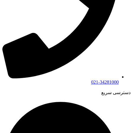
021-34281000
دسترسی سریع