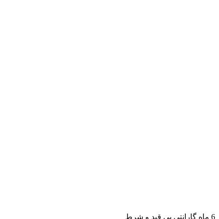
6 ماه گارانتی بی قید و شرط